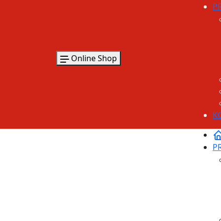
P
Online Shop
K
P