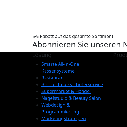
5% Rabatt auf das gesamte Sortiment
Abonnieren Sie unseren 
Lösung
Prod
Smarte All-in-One
Kassensysteme
Restaurant
Bistro - Imbiss - Lieferservice
Supermarket & Handel
Nagelstudio & Beauty Salon
Webdesign &
Programmierung
Marketingstrategien