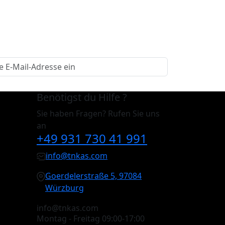
Benötigst du Hilfe ?
Sie haben Fragen? Rufen Sie uns
an
+49 931 730 41 991
info@tnkas.com
Goerdelerstraße 5, 97084
Würzburg
info@tnkas.com
Montag - Freitag 09:00-17:00