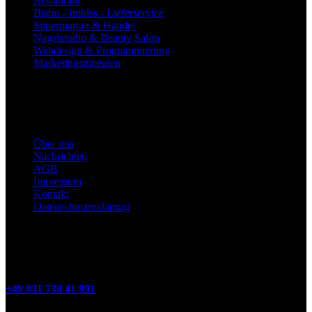
Restaurant
Bistro - Imbiss - Lieferservice
Supermarket & Handel
Nagelstudio & Beauty Salon
Webdesign & Programmierung
Marketingstrategien
Produkte
Infobereich
Über uns
Nachrichten
AGB
Impressum
Kontakt
Datenschutzerklärung
Benötigst du Hilfe ?
Sie haben Fragen? Rufen Sie uns an
+49 931 730 41 991