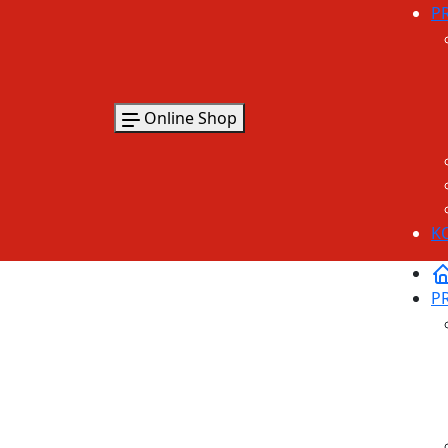
P
Online Shop
K
P