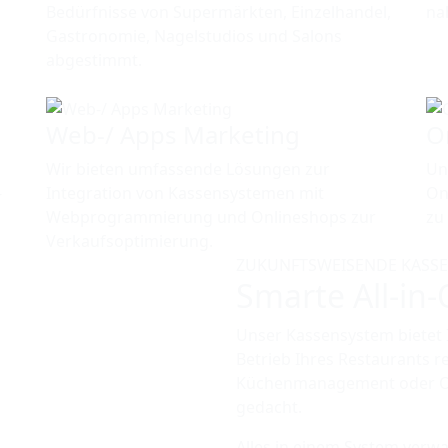
Bedürfnisse von Supermärkten, Einzelhandel,
na
Gastronomie, Nagelstudios und Salons
abgestimmt.
Web-/ Apps Marketing
O
Wir bieten umfassende Lösungen zur
Un
-
Integration von Kassensystemen mit
On
Webprogrammierung und Onlineshops zur
zu
Verkaufsoptimierung.
ZUKUNFTSWEISENDE KASS
Smarte All-in
Unser Kassensystem bietet 
Betrieb Ihres Restaurants re
Küchenmanagement oder Onli
gedacht.
Alles in einem System verw