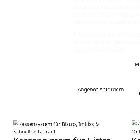
Sie den Überblick und könne
Sie die Effizienz, verbesser
Gästen ein unvergessliches 
Erleben Sie, wie einfach un
ist. Kontaktieren Sie uns n
auf das nächste Level!
M
Angebot Anfordern