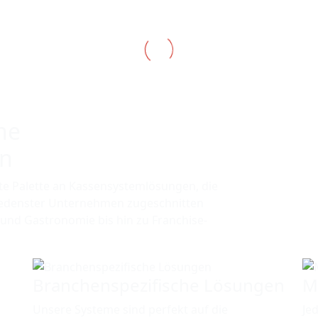
ne
en
te Palette an Kassensystemlösungen, die
hiedenster Unternehmen zugeschnitten
und Gastronomie bis hin zu Franchise-
Branchenspezifische Lösungen
M
Unsere Systeme sind perfekt auf die
Je