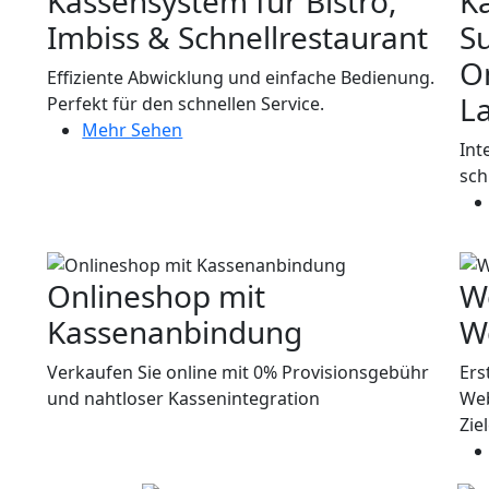
Kassensystem für Bistro,
K
Imbiss & Schnellrestaurant
S
O
Effiziente Abwicklung und einfache Bedienung.
L
Perfekt für den schnellen Service.
Mehr Sehen
Int
sch
Onlineshop mit
W
Kassenanbindung
W
Verkaufen Sie online mit 0% Provisionsgebühr
Ers
und nahtloser Kassenintegration
Web
Zie