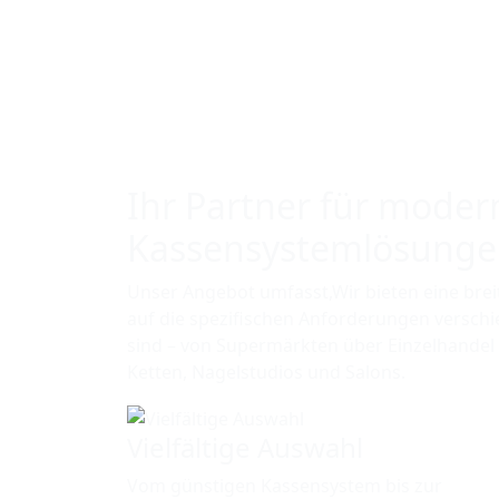
Ihr Partner für moder
Kassensystemlösung
Unser Angebot umfasst,Wir bieten eine brei
auf die spezifischen Anforderungen versc
sind – von Supermärkten über Einzelhandel 
Ketten, Nagelstudios und Salons.
Vielfältige Auswahl
Vom günstigen Kassensystem bis zur