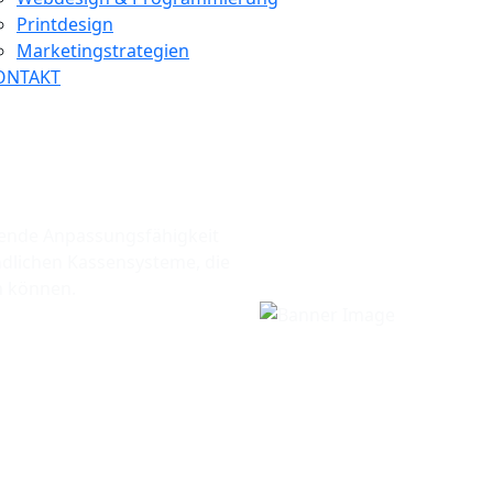
Printdesign
Marketingstrategien
ONTAKT
kende Anpassungsfähigkeit
dlichen Kassensysteme, die
en können.