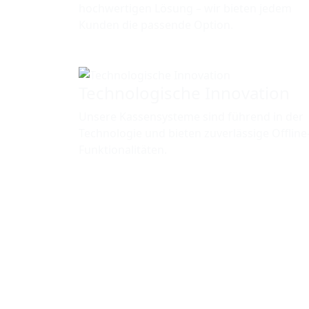
hochwertigen Lösung – wir bieten jedem
Kunden die passende Option.
Technologische Innovation
Unsere Kassensysteme sind führend in der
Technologie und bieten zuverlässige Offline
Funktionalitäten.