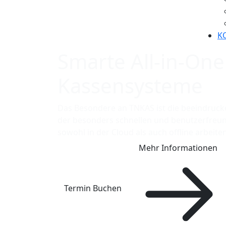
K
Smarte All-in-One
Kassensysteme
Das Besondere an TNKAS ist die beeindruc
der besonders schnellen und benutzerfreun
sowohl in der Cloud als auch offline arbeit
Mehr Informationen
Termin Buchen