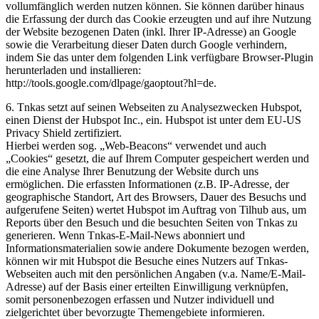
vollumfänglich werden nutzen können. Sie können darüber hinaus
die Erfassung der durch das Cookie erzeugten und auf ihre Nutzung
der Website bezogenen Daten (inkl. Ihrer IP-Adresse) an Google
sowie die Verarbeitung dieser Daten durch Google verhindern,
indem Sie das unter dem folgenden Link verfügbare Browser-Plugin
herunterladen und installieren:
http://tools.google.com/dlpage/gaoptout?hl=de.
6. Tnkas setzt auf seinen Webseiten zu Analysezwecken Hubspot,
einen Dienst der Hubspot Inc., ein. Hubspot ist unter dem EU-US
Privacy Shield zertifiziert.
Hierbei werden sog. „Web-Beacons“ verwendet und auch
„Cookies“ gesetzt, die auf Ihrem Computer gespeichert werden und
die eine Analyse Ihrer Benutzung der Website durch uns
ermöglichen. Die erfassten Informationen (z.B. IP-Adresse, der
geographische Standort, Art des Browsers, Dauer des Besuchs und
aufgerufene Seiten) wertet Hubspot im Auftrag von Tilhub aus, um
Reports über den Besuch und die besuchten Seiten von Tnkas zu
generieren. Wenn Tnkas-E-Mail-News abonniert und
Informationsmaterialien sowie andere Dokumente bezogen werden,
können wir mit Hubspot die Besuche eines Nutzers auf Tnkas-
Webseiten auch mit den persönlichen Angaben (v.a. Name/E-Mail-
Adresse) auf der Basis einer erteilten Einwilligung verknüpfen,
somit personenbezogen erfassen und Nutzer individuell und
zielgerichtet über bevorzugte Themengebiete informieren.