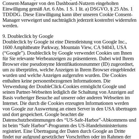
Consent-Manager von den Dashboard-Nutzern eingeholten
Einwilligung gemäß Art. 6 Abs. 1 S. 1 lit. a) DSGVO, § 25 Abs. 1
TDDDG. Diese Einwilligung kann über unseren Cookie Consent-
Manager verweigert und nachträglich jederzeit kostenfrei widerrufen
werden.
9. Doubleclick by Google
Doubleclick by Google ist eine Dienstleistung von Google Inc.,
1600 Amphitheatre Parkway, Mountain View, CA 94043, USA
(“Google”). Doubleclick by Google verwendet Cookies um Ihnen
für Sie relevante Werbeanzeigen zu präsentieren. Dabei wird Ihrem
Browser eine pseudonyme Identifikationsnummer (ID) zugeordnet,
um zu überprüfen, welche Anzeigen in Ihrem Browser eingeblendet
wurden und welche Anzeigen aufgerufen wurden. Die Cookies
enthalten keine personenbezogenen Informationen. Die
Verwendung der DoubleClick-Cookies ermöglicht Google und
seinen Partner-Webseiten lediglich die Schaltung von Anzeigen auf
Basis vorheriger Besuche auf unserer oder anderen Webseiten im
Internet. Die durch die Cookies erzeugten Informationen werden
von Google zur Auswertung an einen Server in den USA übertragen
und dort gespeichert. Google beachtet die
Datenschutzbestimmungen des “US-Safe-Harbor”-Abkommens und
ist beim “Safe Harbor”-Programm des US-Handelsministeriums
registriert. Eine Übertragung der Daten durch Google an Dritte
findet nur aufgrund gesetzlicher Vorschriften oder im Rahmen der